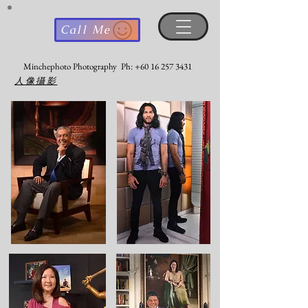
Call Me
​Minchephoto Photography Ph:
+60 16 257 3431
人像攝影